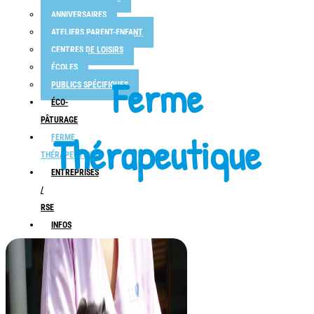
ANNIVERSAIRES
ATELIERS PARENT-ENFANT
CENTRES DE LOISIRS
ÉCOLES
Ferme
PUBLICS SPÉCIFIQUES
ÉCO-
PÂTURAGE
Thérapeutique
FERME
THÉRAPEUTIQUE
ENTREPRISES
/
RSE
INFOS
/
CONTACT
ACCÈS
INFOS PRATIQUES
JULIE & CAKES