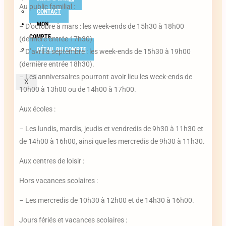
Au public familial :
CONTACT
MON
– D’octobre à mars : les week-ends de 15h30 à 18h00
COMPTE
(dernière entrée 17h30).
DÉTAIL DU COMPTE
– D’avril à septembre : les week-ends de 15h30 à 19h00
(dernière entrée 18h30).
– Les anniversaires pourront avoir lieu les week-ends de
X
10h00 à 13h00 ou de 14h00 à 17h00.
Aux écoles :
– Les lundis, mardis, jeudis et vendredis de 9h30 à 11h30 et
de 14h00 à 16h00, ainsi que les mercredis de 9h30 à 11h30.
Aux centres de loisir :
Hors vacances scolaires :
– Les mercredis de 10h30 à 12h00 et de 14h30 à 16h00.
Jours fériés et vacances scolaires :