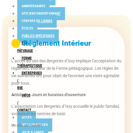
ANNIVERSAIRES
ATELIERS PARENT-ENFANT
CENTRES DE LOISIRS
ÉCOLES
PUBLICS SPÉCIFIQUES
Réglement Intérieur
ÉCO-
PÂTURAGE
FERME
L’accès au site des
Bergeries d’Issy
implique l’acceptation du
THÉRAPEUTIQUE
règlement intérieur de la Ferme pédagogique. Les règles de
ENTREPRISES
vie suivantes ont pour objet de favoriser une visite agréable
/
pour tous.
RSE
Article 1 – Jours et horaires d’ouverture
INFOS
/
L’association
Les Bergeries d’Issy
accueille le public familial,
CONTACT
scolaire et les centres de loisir.
ACCÈS
Le site est ouvert :
INFOS PRATIQUES
JULIE & CAKES